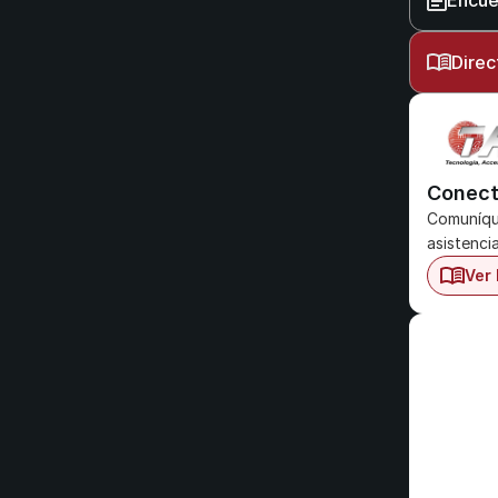
Encue
Direc
Conect
Comuníque
asistenci
Ver 